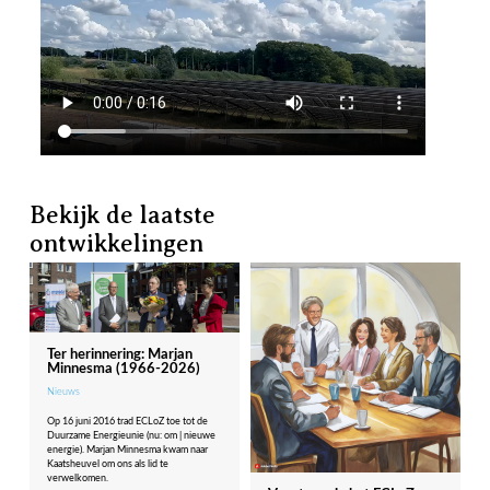
Bekijk de laatste
ontwikkelingen
Ter herinnering: Marjan
Minnesma (1966-2026)
Nieuws
Op 16 juni 2016 trad ECLoZ toe tot de
Duurzame Energieunie (nu: om | nieuwe
energie). Marjan Minnesma kwam naar
Kaatsheuvel om ons als lid te
verwelkomen.