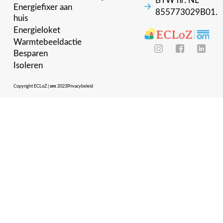
BTW nr: NL
Energiefixer aan
855773029B01.
huis
Energieloket
Warmtebeeldactie
Besparen
Isoleren
Copyright ECLoZ |
om
2023
Privacybeleid