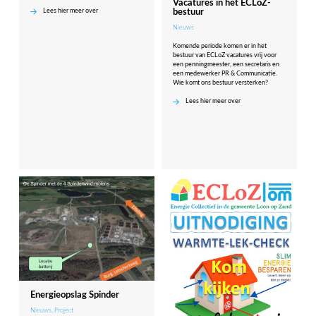
Vacatures in het ECLoZ-
bestuur
Lees hier meer over
Nieuws
Komende periode komen er in het
bestuur van ECLoZ vacatures vrij voor
een penningmeester, een secretaris en
een medewerker PR & Communicatie.
Wie komt ons bestuur versterken?
Lees hier meer over
Energieopslag Spinder
Nieuws
,
Project