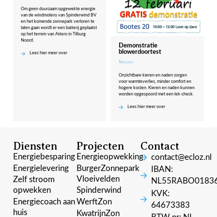
Om geen duurzaam opgewekte energie
van de windmolens van Spinderwind BV
en het komende zonnepark verloren te
laten gaan wordt er een batterij geplaatst
op het terrein van Attero in Tilburg
Noord.
Demonstratie
blowerdoortest
Lees hier meer over
Nieuws
Onzichtbare kieren en naden zorgen
voor warmteverlies, minder comfort en
hogere kosten. Kieren en naden kunnen
worden opgespoord met een lek-check.
Lees hier meer over
Diensten
Projecten
Contact
Energiebesparing
Energieopwekking
contact@ecloz.nl
Energielevering
BurgerZonnepark
IBAN:
Vloeivelden
Zelf stroom
NL55RABO0183
opwekken
Spinderwind
KVK:
Energiecoach aan
WerftZon
64673383
huis
KwatrijnZon